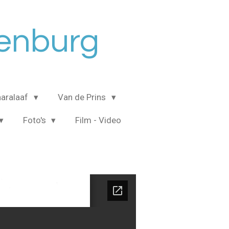
senburg
aralaaf
Van de Prins
Foto's
Film - Video