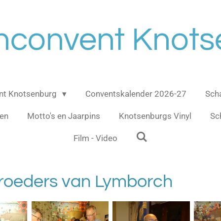
nconvent Knot
ent Knotsenburg
Conventskalender 2026-27
Sch
gen
Motto's en Jaarpins
Knotsenburgs Vinyl
Sc
Film - Video
roeders van Lymborch