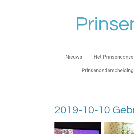
Ga
direct
Prinse
naar
de
hoofdinhoud
Nieuws
Het Prinsenconv
Prinsenonderscheidin
2019-10-10 Geb