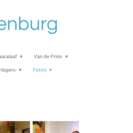
senburg
aaralaaf
Van de Prins
hlagers
Foto's