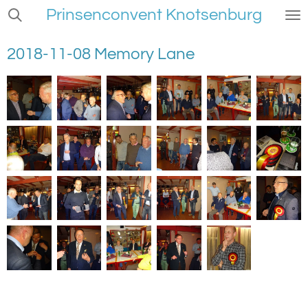
Prinsenconvent Knotsenburg
Ga
direct
naar
2018-11-08 Memory Lane
de
hoofdinhoud