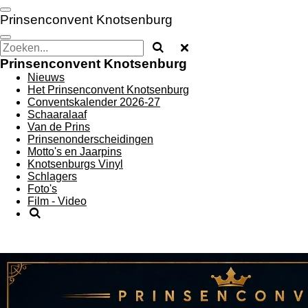
Ga
Prinsenconvent Knotsenburg
direct
naar
de
hoofdinhoud
Prinsenconvent Knotsenburg
Nieuws
Het Prinsenconvent Knotsenburg
Conventskalender 2026-27
Schaaralaaf
Van de Prins
Prinsenonderscheidingen
Motto's en Jaarpins
Knotsenburgs Vinyl
Schlagers
Foto's
Film - Video