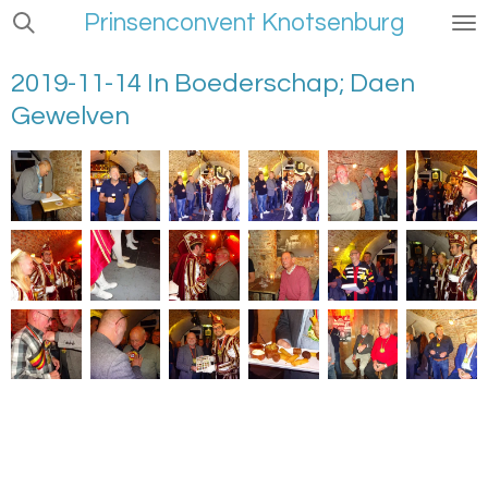
Prinsenconvent Knotsenburg
Ga
direct
naar
2019-11-14 In Boederschap; Daen
de
Gewelven
hoofdinhoud