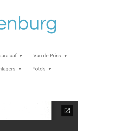
senburg
aaralaaf
Van de Prins
hlagers
Foto's