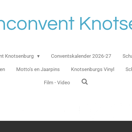
nconvent Knot
ent Knotsenburg
Conventskalender 2026-27
Sch
gen
Motto's en Jaarpins
Knotsenburgs Vinyl
Sc
Film - Video