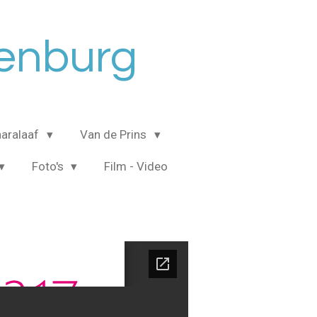
senburg
aralaaf
Van de Prins
Foto's
Film - Video