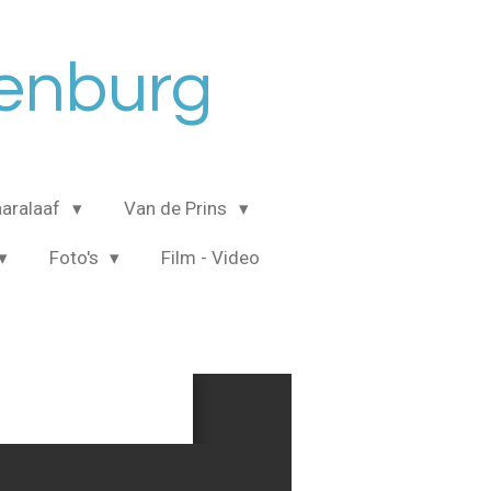
senburg
aralaaf
Van de Prins
Foto's
Film - Video