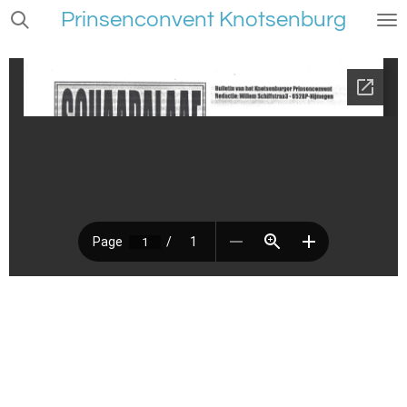
Prinsenconvent Knotsenburg
Ga
direct
naar
de
hoofdinhoud