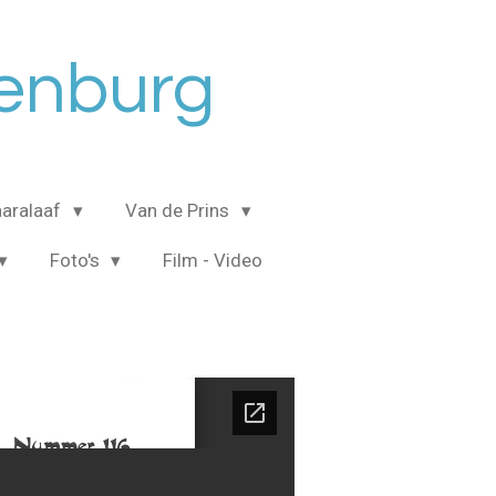
senburg
aralaaf
Van de Prins
Foto's
Film - Video